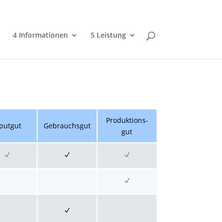
4 Informationen
5 Leistung
Pro­duk­tions­
put­gut
Ge­brauchs­gut
gut