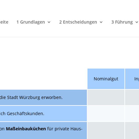
eite
1 Grundlagen
2 Entscheidungen
3 Führung
Nominal­gut
In
die Stadt Würzburg erworben.
lich Geschäftskunden.
von
Maßeinbauküchen
für private Haus­