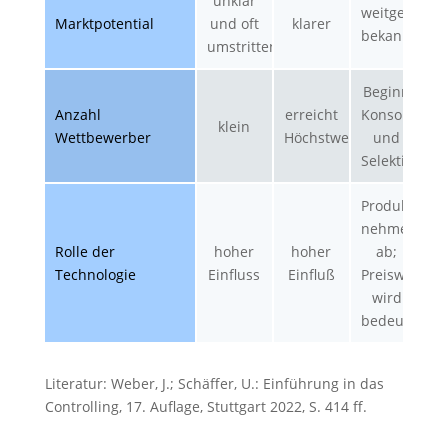
unklar
weitgehend
Marktpotential
und oft
klarer
b
bekannt
umstritten
Beginn
w
Anzahl
erreicht
Konsolidier
K
klein
Wettbewerber
Höchstwert
und
Selektion
S
Produktunte
T
nehmen
Rolle der
hoher
hoher
ab;
b
Technologie
Einfluss
Einfluß
Preiswettbe
wird
bedeutsame
s
Literatur: Weber, J.; Schäffer, U.: Einführung in das
Controlling, 17. Auflage, Stuttgart 2022, S. 414 ff.