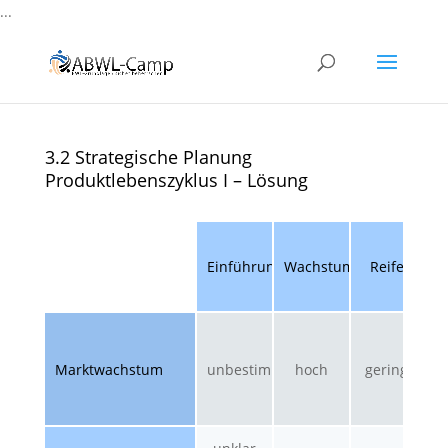
...
3.2 Strategische Planung
Produktlebenszyklus I – Lösung
S
Einführung
Wachstum
Reife
R
v
Marktwachstum
unbestimmt
hoch
gering
n