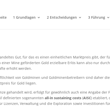
eite
1 Grundlagen
2 Entscheidungen
3 Führung
ndeltes Gut, für das es einen einheitlichen Marktpreis gibt, der f
n einer Mine geförderten Gold erzielbare Erlös kann also nur durc
fte erhöht werden.
aftlichkeit von Goldminen und Goldminenbetreibern sind daher di
reis für Gold liegen.
ze gehandelt wird, erfolgt für gewöhnlich auch eine Angabe der F
il
definierten sogenannten
all-in sustaining costs
(
AISC
) etabliert
r Lizenzen, Verwaltung und die Exploration sowie Investitionen f