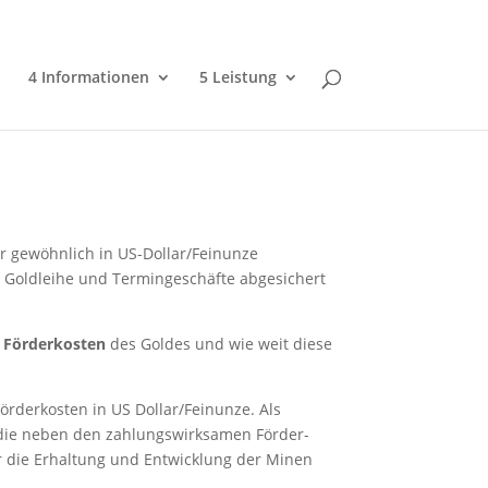
4 Informationen
5 Leistung
ür gewöhnlich in US-Dollar/Feinunze
h Goldleihe und Termingeschäfte abgesichert
e
Förderkosten
des Goldes und wie weit diese
örderkosten in US Dollar/Feinunze. Als
, die neben den zahlungswirksamen Förder-
ür die Erhaltung und Entwicklung der Minen