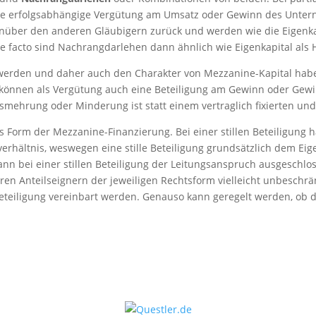
eine erfolgsabhängige Vergütung am Umsatz oder Gewinn des Unte
nüber den anderen Gläubigern zurück und werden wie die Eigenkap
e facto sind Nachrangdarlehen dann ähnlich wie Eigenkapital als 
t werden und daher auch den Charakter von Mezzanine-Kapital habe
en können als Vergütung auch eine Beteiligung am Gewinn oder Gewi
mehrung oder Minderung ist statt einem vertraglich fixierten un
s Form der Mezzanine-Finanzierung. Bei einer stillen Beteiligung h
erhältnis, weswegen eine stille Beteiligung grundsätzlich dem Ei
ann bei einer stillen Beteiligung der Leitungsanspruch ausgeschlo
 Anteilseignern der jeweiligen Rechtsform vielleicht unbeschränkt
teiligung vereinbart werden. Genauso kann geregelt werden, ob d