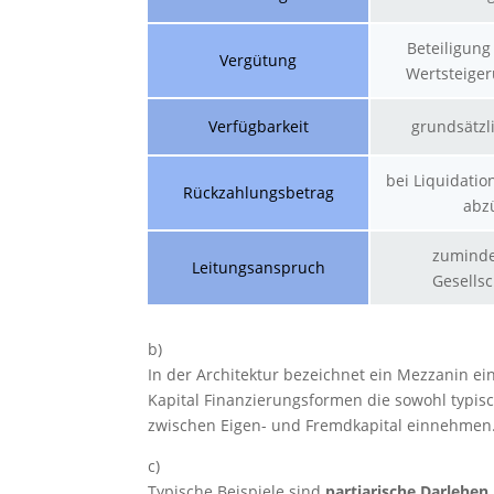
Beteiligung
Vergütung
Wertsteige
Verfügbarkeit
grundsätzl
bei Liquidati
Rückzahlungsbetrag
abz
zuminde
Leitungsanspruch
Gesells
b)
In der Architektur bezeichnet ein Mezzanin 
Kapital Finanzierungsformen die sowohl typis
zwischen Eigen- und Fremdkapital einnehmen
c)
Typische Beispiele sind
partiarische Darlehen