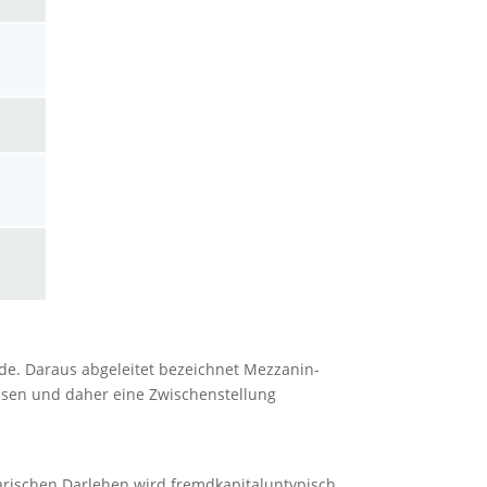
de. Daraus abgeleitet bezeichnet Mezzanin-
isen und daher eine Zwischenstellung
arischen Darlehen wird fremdkapitaluntypisch