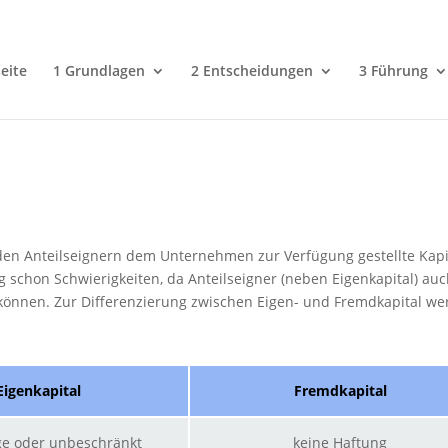
eite
1 Grundlagen
2 Entscheidungen
3 Führung
 den Anteilseignern dem Unternehmen zur Verfügung gestellte Kapit
g schon Schwierigkeiten, da Anteilseigner (neben Eigenkapital) auc
 können. Zur Differenzierung zwischen Eigen- und Fremdkapital w
Eigenkapital
Fremdkapital
ge oder unbeschränkt
keine Haftung