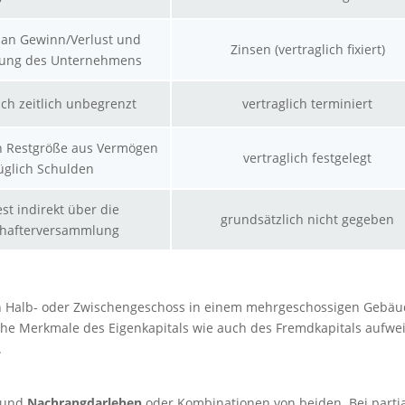
 an Gewinn/Verlust und
Zinsen (vertraglich fixiert)
rung des Unternehmens
ich zeitlich unbegrenzt
vertraglich terminiert
on Restgröße aus Vermögen
vertraglich festgelegt
üglich Schulden
st indirekt über die
grundsätzlich nicht gegeben
chafterversammlung
ein Halb- oder Zwischengeschoss in einem mehrgeschossigen Gebäu
che Merkmale des Eigenkapitals wie auch des Fremdkapitals aufwe
.
und
Nachrangdarlehen
oder Kombinationen von beiden. Bei parti