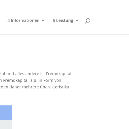
4 Informationen
5 Leistung
al und alles andere ist Fremdkapital.
h Fremdkapital, z.B. in Form von
erden daher mehrere Charakteristika