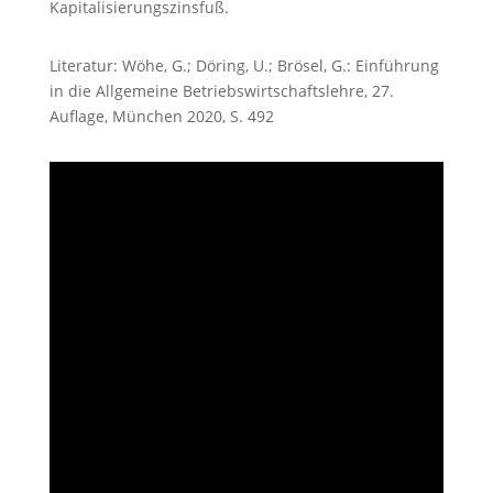
Kapitalisierungszinsfuß.
Literatur: Wöhe, G.; Döring, U.; Brösel, G.: Einführung
in die Allgemeine Betriebswirtschaftslehre, 27.
Auflage, München 2020, S. 492