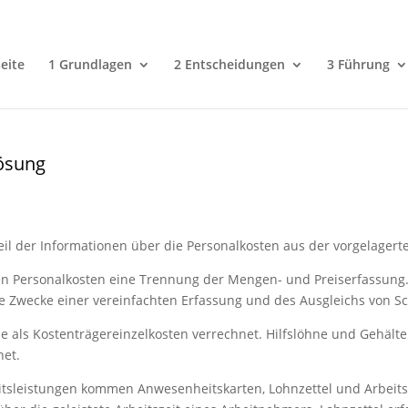
eite
1 Grundlagen
2 Entscheidungen
3 Führung
Lösung
il der Informationen über die Personalkosten aus der vorgelager
den Personalkosten eine Trennung der Mengen- und Preiserfassung.
e Zwecke einer vereinfachten Erfassung und des Ausgleichs von S
 als Kostenträgereinzelkosten verrechnet. Hilfslöhne und Gehält
net.
eitsleistungen kommen Anwesenheitskarten, Lohnzettel und Arbeit