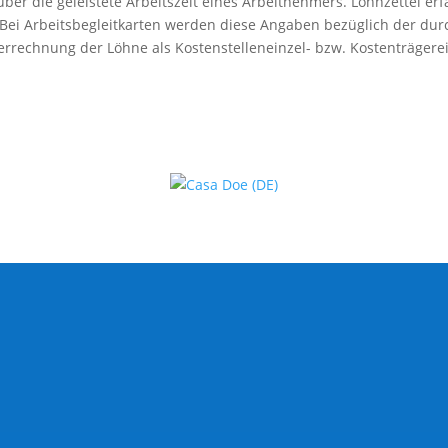
er die geleistete Arbeitszeit eines Arbeitnehmers. Lohnzettel erf
 Bei Arbeitsbegleitkarten werden diese Angaben bezüglich der dur
errechnung der Löhne als Kostenstelleneinzel- bzw. Kostenträgere