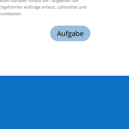
assen darüber hinaus die Tätigkeiten der
chgeführten Aufträge erfasst. Lohnzettel und
inzelkosten.
Aufgabe