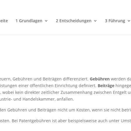
eite
1 Grundlagen
2 Entscheidungen
3 Führung
euern, Gebühren und Beiträgen differenziert.
Gebühren
werden dab
tungen einer öffentlichen Einrichtung definiert.
Beiträge
hingege
wobei kein direkter zeitlicher Zusammenhang zwischen Entgelt un
dustrie- und Handelskammer, anfallen.
den Gebühren und Beiträgen nicht um Kosten, wenn sie nicht betrie
sten. Bei Patentgebühren ist aber beispielsweise auch unter Ums