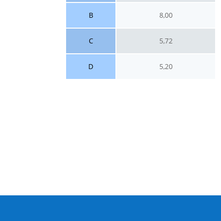
B
8,00
C
5,72
D
5,20