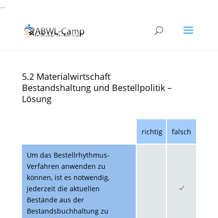
...
5.2 Materialwirtschaft
Bestandshaltung und Bestellpolitik –
Lösung
richtig
falsch
Um das Bestellrhythmus-
Verfahren anwenden zu
können, ist es notwendig,
jederzeit die aktuellen
Bestände aus der
Bestandsbuchhaltung zu