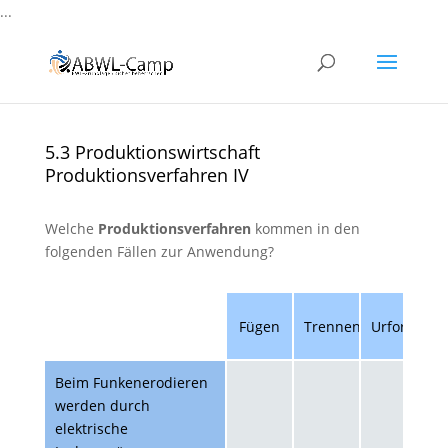
...
5.3 Produktionswirtschaft
Produktionsverfahren IV
Welche
Produktionsverfahren
kommen in den
folgenden Fällen zur Anwendung?
Fügen
Trennen
Urformen
U
Beim Funkenerodieren
werden durch
elektrische