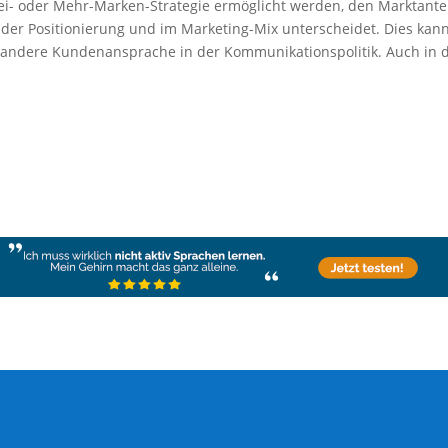
Zwei- oder Mehr-Marken-Strategie ermöglicht werden, den Marktant
in der Positionierung und im Marketing-Mix unterscheidet. Dies kan
as andere Kundenansprache in der Kommunikationspolitik. Auch in 