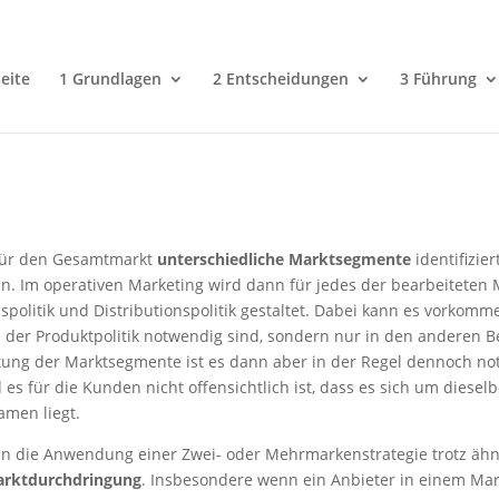
eite
1 Grundlagen
2 Entscheidungen
3 Führung
für den Gesamtmarkt
unterschiedliche Marktsegmente
identifizie
n. Im operativen Marketing wird dann für jedes der bearbeiteten
onspolitik und Distributionspolitik gestaltet. Dabei kann es vorko
 der Produktpolitik notwendig sind, sondern nur in den anderen B
eitung der Marktsegmente ist es dann aber in der Regel dennoch n
s für die Kunden nicht offensichtlich ist, dass es sich um diese
men liegt.
 die Anwendung einer Zwei- oder Mehrmarkenstrategie trotz ähnli
arktdurchdringung
. Insbesondere wenn ein Anbieter in einem Ma