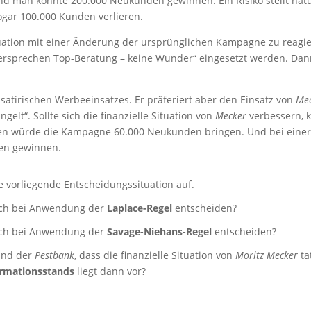
 man könnte 200.000 Neukunden gewinnen. Ein Risiko stellt natürl
gar 100.000 Kunden verlieren.
tuation mit einer Änderung der ursprünglichen Kampagne zu reagi
versprechen Top-Beratung – keine Wunder“ eingesetzt werden. Da
 satirischen Werbeeinsatzes. Er präferiert aber den Einsatz von
Me
elt“. Sollte sich die finanzielle Situation von
Mecker
verbessern, 
ritten würde die Kampagne 60.000 Neukunden bringen. Und bei eine
en gewinnen.
e vorliegende Entscheidungssituation auf.
ich bei Anwendung der
Laplace-Regel
entscheiden?
ich bei Anwendung der
Savage-Niehans-Regel
entscheiden?
tand der
Pestbank
, dass die finanzielle Situation von
Moritz Mecker
ta
ormationsstands
liegt dann vor?