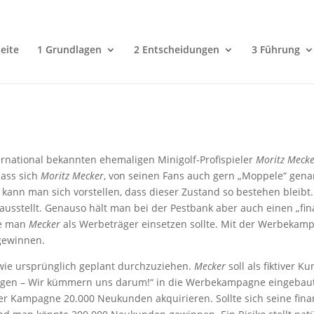
eite
1 Grundlagen
2 Entscheidungen
3 Führung
ernational bekannten ehemaligen Minigolf-Profispieler
Moritz Meck
dass sich
Moritz Mecker
, von seinen Fans auch gern „Moppele“ gena
ft kann man sich vorstellen, dass dieser Zustand so bestehen bleibt.
erausstellt. Genauso hält man bei der Pestbank aber auch einen „fi
ie man
Mecker
als Werbeträger einsetzen sollte. Mit der Werbekampa
 gewinnen.
 wie ursprünglich geplant durchzuziehen.
Mecker
soll als fiktiver 
rgen – Wir kümmern uns darum!“ in die Werbekampagne eingebaut we
r Kampagne 20.000 Neukunden akquirieren. Sollte sich seine finan