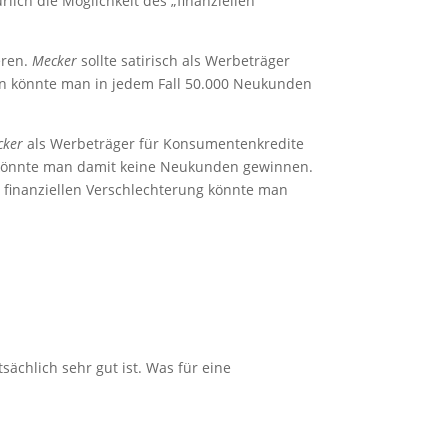
ich die Möglichkeit des „finanziellen
eren.
Mecker
sollte satirisch als Werbeträger
nn könnte man in jedem Fall 50.000 Neukunden
cker
als Werbeträger für Konsumentenkredite
könnte man damit keine Neukunden gewinnen.
r finanziellen Verschlechterung könnte man
tsächlich sehr gut ist. Was für eine