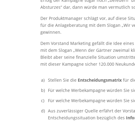
Erfolg der Kampagne sogar noch „befeuern“ und
Absturzes“ dar, dann würde man vermutlich so
Der Produktmanager schlägt vor, auf diese Si
für die Anlageberatung mit dem Slogan „Wir 
gewinnen.
Dem Vorstand Marketing gefällt die Idee eines
mit dem Slogan „Wenn der Gärtner zweimal kling
Bleibt aber seine finanzielle Situation umst
mit dieser Kampagne sicher 120.000 Neukund
a)
Stellen Sie die
Entscheidungsmatrix
für di
b)
Für welche Werbekampagne würden Sie s
c)
Für welche Werbekampagne würden Sie s
d)
Aus zuverlässiger Quelle erfährt der Vors
Entscheidungssituation bezüglich des
Inf