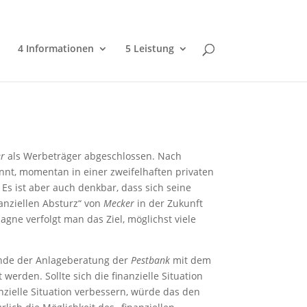
4 Informationen
5 Leistung
er
als Werbeträger abgeschlossen. Nach
nnt, momentan in einer zweifelhaften privaten
 Es ist aber auch denkbar, dass sich seine
nanziellen Absturz“ von
Mecker
in der Zukunft
gne verfolgt man das Ziel, möglichst viele
Kunde der Anlageberatung der
Pestbank
mit dem
rden. Sollte sich die finanzielle Situation
zielle Situation verbessern, würde das den