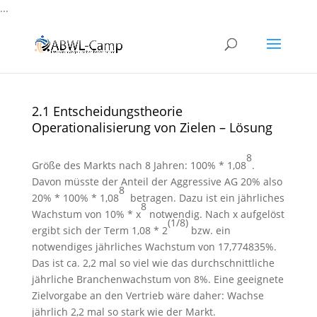
...
2.1 Entscheidungstheorie
Operationalisierung von Zielen – Lösung
8
Größe des Markts nach 8 Jahren: 100% * 1,08
.
Davon müsste der Anteil der Aggressive AG 20% also
8
20% * 100% * 1,08
betragen. Dazu ist ein jährliches
8
Wachstum von 10% * x
notwendig. Nach x aufgelöst
(1/8)
ergibt sich der Term 1,08 * 2
bzw. ein
notwendiges jährliches Wachstum von 17,774835%.
Das ist ca. 2,2 mal so viel wie das durchschnittliche
jährliche Branchenwachstum von 8%. Eine geeignete
Zielvorgabe an den Vertrieb wäre daher: Wachse
jährlich 2,2 mal so stark wie der Markt.