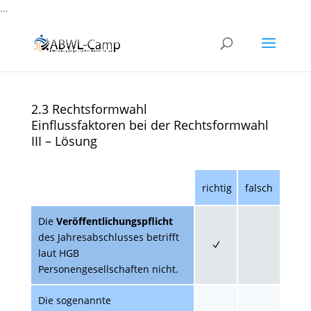
...
2.3 Rechtsformwahl
Einflussfaktoren bei der Rechtsformwahl
III – Lösung
richtig
falsch
Die
Veröffentlichungspflicht
des Jahresabschlusses betrifft
laut HGB
Personengesellschaften nicht.
Die sogenannte