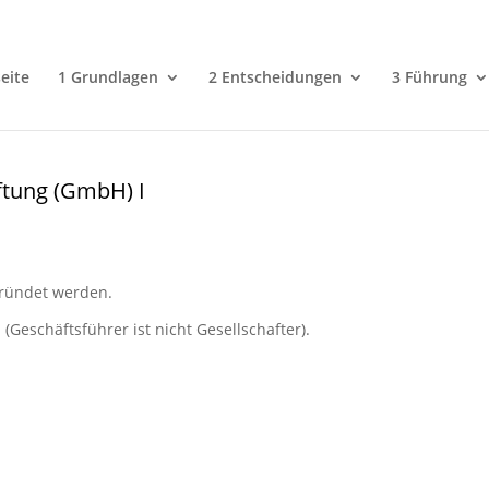
eite
1 Grundlagen
2 Entscheidungen
3 Führung
ftung (GmbH) I
ründet werden.
eschäftsführer ist nicht Gesellschafter).