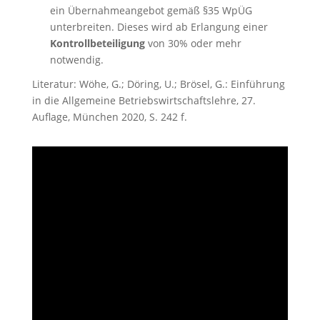
ein Übernahmeangebot gemäß §35 WpÜG
unterbreiten. Dieses wird ab Erlangung einer
Kontrollbeteiligung
von 30% oder mehr
notwendig.
Literatur: Wöhe, G.; Döring, U.; Brösel, G.: Einführung
in die Allgemeine Betriebswirtschaftslehre, 27.
Auflage, München 2020, S. 242 f.