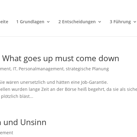
eite
1 Grundlagen
2 Entscheidungen
3 Führung
: What goes up must come down
ement
,
IT
,
Personalmanagement
,
strategische Planung
ie wären unersetzlich und hätten eine Job-Garantie.
en wurden lange Zeit an der Börse heiß begehrt, da sie als sich
ötzlich bläst...
n und Unsinn
gement