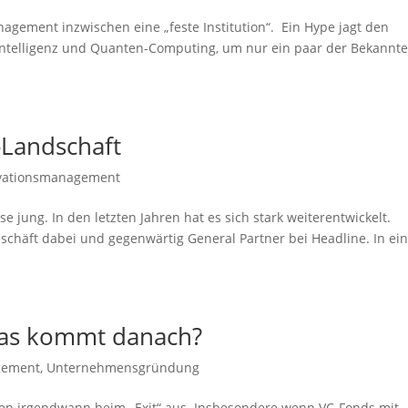
agement inzwischen eine „feste Institution“. Ein Hype jagt den
 Intelligenz und Quanten-Computing, um nur ein paar der Bekannt
-Landschaft
vationsmanagement
e jung. In den letzten Jahren hat es sich stark weiterentwickelt.
Geschäft dabei und gegenwärtig General Partner bei Headline. In e
was kommt danach?
gement
,
Unternehmensgründung
igen irgendwann beim „Exit“ aus. Insbesondere wenn VC-Fonds mit